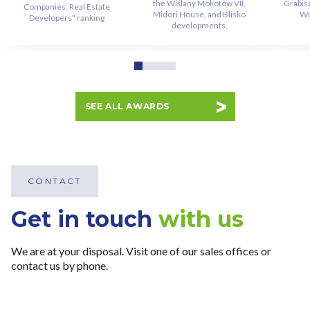
the Wiślany Mokotów VII,
Grabis
Companies: Real Estate
wykorzystywanych w Serwisie oraz inne informacje
Midori House, and Blisko
Wr
Developers" ranking
developments.
dotyczące prywatności związane z korzystaniem z
Serwisu dostępne są w
Polityce prywatności – pliki
cookie
.
Wybierając opcję „Zgadzam się” wyrażasz zgodę na
SEE ALL AWARDS
wykorzystywanie w Serwisie wszystkich plików
cookie przez Spravia Sp. z o.o. oraz jej Partnerów we
wskazanych powyżej celach.
Wyrażenie zgody jest
dobrowolne. Możesz wycofać zgodę i dokonać zmiany
ustawień dotyczących plików cookie w każdej chwili za
CONTACT
pośrednictwem panelu „Ustawienia plików cookie”
Get in touch
with us
dostępnego z poziomu
Polityki prywatności – pliki
cookie
.
We are at your disposal. Visit one of our sales offices or
Możesz również dostosować wybory dotyczące
contact us by phone.
plików cookie i udzielić zgody na wykorzystywanie
plików cookie w Serwisie tylko w wybranych przez