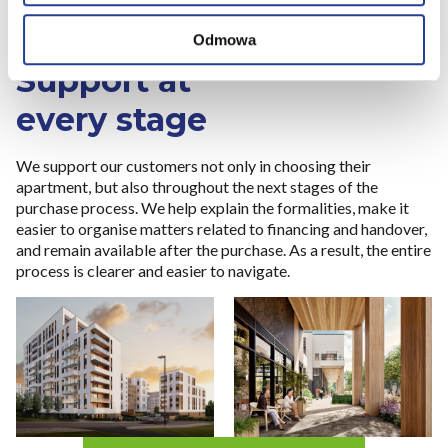
czyli wirtualny odcisk palca)
SUPPORT AT EVERY STAGE
Dowiedz się więcej odnośnie tego, jak Twoje osobiste
Odmowa
dane są przetwarzane oraz ustaw własne preferencje w
Support at
sekcji szczegółów
. W Deklaracji plików cookie możesz
zmienić lub wycofać swoją zgodę w dowolnej chwili.
every stage
Niniejsza strona korzysta z plików cookie.
We support our customers not only in choosing their
Wykorzystujemy pliki cookie do spersonalizowania treści
apartment, but also throughout the next stages of the
i reklam, aby oferować funkcje społecznościowe i
purchase process. We help explain the formalities, make it
analizować ruch w naszej witrynie. Korzystamy z
easier to organise matters related to financing and handover,
konwersji rozszerzonych Google. Informacje o tym, jak
and remain available after the purchase. As a result, the entire
korzystasz z naszej witryny, udostępniamy partnerom
process is clearer and easier to navigate.
społecznościowym, reklamowym i analitycznym.
Partnerzy mogą połączyć te informacje z innymi danymi
otrzymanymi od Ciebie lub uzyskanymi podczas
korzystania z ich usług.
W serwisie wykorzystywane są pliki cookie w celach
zapewnienia prawidłowego działania Serwisu,