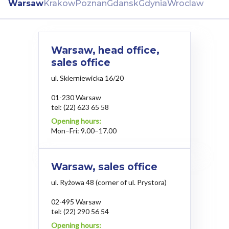
Ciebie celach poprzez wybranie opcji „Dostosuj
Warsaw
Krakow
Poznan
Gdansk
Gdynia
Wroclaw
wybory”.
Warsaw, head office,
sales office
ul. Skierniewicka 16/20
01-230 Warsaw
tel:
(22) 623 65 58
Opening hours:
Mon–Fri: 9.00–17.00
Warsaw, sales office
ul. Ryżowa 48 (corner of ul. Prystora)
02-495 Warsaw
tel:
(22) 290 56 54
Opening hours: