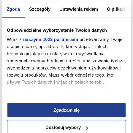
Zgoda
Szczegóły
Ustawienia reklam
O plikach c
Odpowiedzialne wykorzystanie Twoich danych
Wraz z
naszymi 1022 partnerami
przetwarzamy Twoje
osobiste dane, np. adres IP, korzystając z takich
technologii jak pliki cookie, w celu wyświetlania
spersonalizowanych reklam i treści, analizowania tychże,
wychodzenia naprzeciw oczekiwaniom użytkowników i
We build
responsibly
rozwoju produktów. Masz wybór odnośnie tego, kto
używa Twoich danych i w jakich celach to robi.
We deliver our developments in a sustainable way, taking
Jeśli wyrazisz na to zgodę, chcielibyśmy również:
into account the character of the location, community needs,
and solutions that support everyday comfort. We design our
Gromadzić dane dotyczące Twojej lokalizacji
residential communities to fit naturally into their local
Zgadzam się
geograficznej z dokładnością nawet do kilku metrów
surroundings and to be welcoming both for future residents
Identyfikować Twoje urządzenie, aktywnie analizując
and for the neighbourhood.
charakteryzującego je zbiory danych (fingerprinting,
Dostosuj wybory