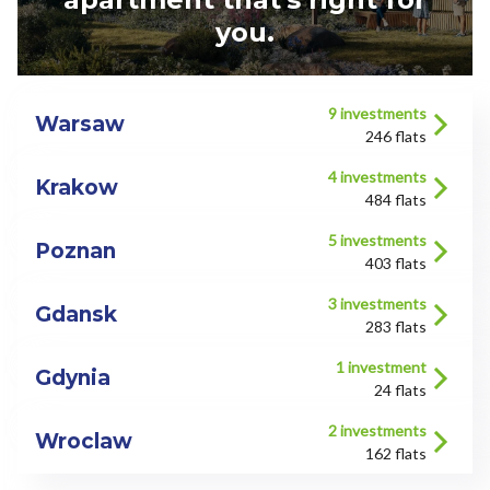
you.
9
investments
Warsaw
246 flats
4
investments
Krakow
484 flats
5
investments
Poznan
403 flats
3
investments
Gdansk
283 flats
1
investment
Gdynia
24 flats
2
investments
Wroclaw
162 flats