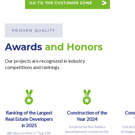
GO TO THE CUSTOMER ZONE
zapamiętania wybranych przez użytkownika ustawień i
wszelkich wyborów dokonywanych w Serwisie, poprawy
wydajności Serwisu, zbierania informacji o tym, w jaki
sposób użytkownicy korzystają z Serwisu, ulepszania
PROVEN QUALITY
Serwisu, dostosowywania działania Serwisu do
preferencji użytkowników, tworzenia statystyk
Awards
and Honors
użytkowania Serwisu oraz w celach marketingowych.
Our projects are recognized in industry
Informacje, w tym dane osobowe, pozyskane w związku
competitions and rankings.
z wykorzystywaniem plików cookie w Serwisie,
przetwarzane są przez Spravia Sp. z o.o. jako
usługodawcę Serwisu w ww. celach oraz mogą być
również przetwarzane przez Partnerów Spravia Sp. z
o.o. W związku z powyższym użytkownik ma prawo do
dostępu do swoich danych osobowych, ich sprostowania,
usunięcia, ograniczenia przetwarzania, wniesienia
Ranking of the Largest
Construction of the
Cons
Real Estate Developers
Year 2024
sprzeciwu wobec przetwarzania, a także prawo do
in 2025
wniesienia skargi do Prezesa Urzędu Ochrony Danych
1st prize for the Solano
2nd priz
development; 2nd prize for
of Stage
8th place in PwC's "Top 100
Osobowych. Szczegółowe informacje o plikach cookie