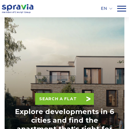
EN
member of Crestyl Group
SEARCH A FLAT
Explore developments in 6
cities and find the
apartment that's right for