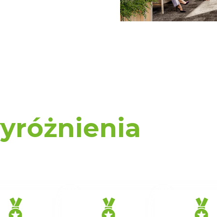
w jaki sposób użytkownicy korzystają z Serwisu, ulepszania Se
encji użytkowników, tworzenia statystyk użytkowania Serwisu or
bowe, pozyskane w związku z wykorzystywaniem plików cookie 
ko usługodawcę Serwisu w ww. celach oraz mogą być również pr
ku z powyższym użytkownik ma prawo do dostępu do swoich da
raniczenia przetwarzania, wniesienia sprzeciwu wobec przetwarz
sa Urzędu Ochrony Danych Osobowych. Szczegółowe informacje 
e oraz inne informacje dotyczące prywatności związane z korz
 pliki cookie
.
wyróżnienia
 się” wyrażasz zgodę na wykorzystywanie w Serwisie wszys
j Partnerów we wskazanych powyżej celach.
Wyrażenie zgody j
any ustawień dotyczących plików cookie w każdej chwili za po
dostępnego z poziomu
Polityki prywatności – pliki cookie
.
 wybory dotyczące plików cookie i udzielić zgody na wyko
ych przez Ciebie celach poprzez wybranie opcji „Dostosuj w