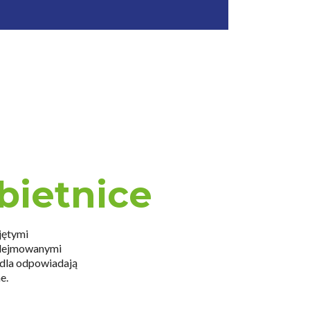
bietnice
jętymi
podejmowanymi
edla odpowiadają
e.