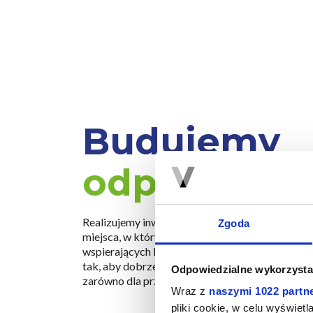
Budujemy
odpowiedzi
Realizujemy inwestycje w sposób zrównoważony
Zgoda
miejsca, w którym powstają, potrzeb społecznyc
wspierających komfort codziennego życia. Nasz
tak, aby dobrze wpisywały się w lokalny konteks
Odpowiedzialne wykorzysta
zarówno dla przyszłych mieszkańców, jak i otoc
Wraz z
naszymi 1022 partn
pliki cookie, w celu wyświet