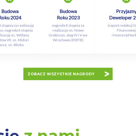
Budowa
Budowa
Przyjazn
Roku 2024
Roku 2023
Deweloper 
 stopnia za realizację
nagroda II stopnia za
(raport redakcji 
no, nagroda II stopnia
realizacje os. Nowy
Finansowej
lizację os. Wiślany
Grabiszyn, etap IV i V we
i Homes&Mark
ów VII, os. Midori
Wrocławiu (PZITB)
use, os. Blisko
ZOBACZ WSZYSTKIE NAGRODY
się
z nami