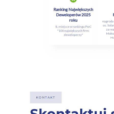
Ranking Największych
Deweloperów 2025
roku
nagroda I
os. Sola
8. miejsce w rankingu PwC
za rea
"100 największych firm:
Mokot
deweloperzy"
Ho
KONTAKT
Skontaktuj 