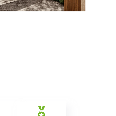
rwisu, dostosowywania
az w celach marketingowych.
w Serwisie, przetwarzane są
zetwarzane przez Partnerów
nych osobowych, ich
ania, a także prawo do
o plikach cookie
ystaniem z Serwisu dostępne
tkich plików cookie przez
est dobrowolne. Możesz
średnictwem panelu
rzystywanie plików cookie
ybory”.