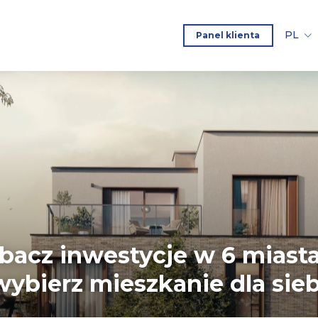
PL
Panel klienta
bacz inwestycje w 6 miast
wybierz mieszkanie dla sie