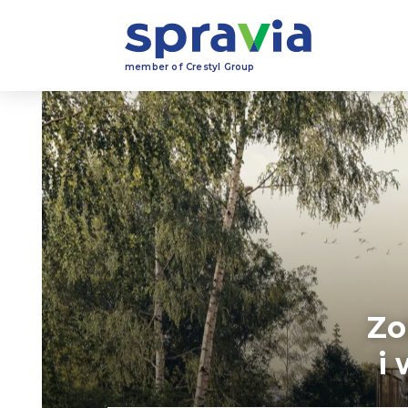
member of Crestyl Group
Zo
i 