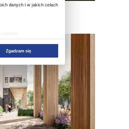
ch danych i w jakich celach
ku metrów
(fingerprinting, czyli
Zgadzam się
sne preferencje w
sekcji
j chwili.
 treści i reklam, aby
ersji rozszerzonych Google.
wym, reklamowym i
bie lub uzyskanymi podczas
rwisu, zapamiętania
rawy wydajności Serwisu,