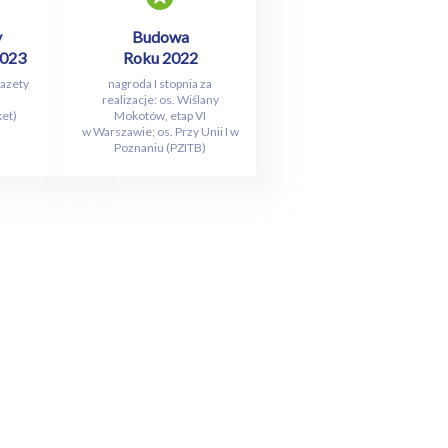
y
Budowa
2023
Roku 2022
Gazety
nagroda I stopnia za
realizacje: os. Wiślany
et)
Mokotów, etap VI
w Warszawie; os. Przy Unii I w
Poznaniu (PZITB)