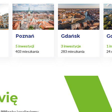
Poznań
Gdańsk
G
5
inwestycji
3
inwestycje
1
in
403 mieszkania
283 mieszkania
24 
vię
99 roku i realizujemy