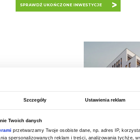
SPRAWDŹ UKOŃCZONE INWESTYCJE
alnie
, z uwzględnieniem
Szczegóły
Ustawienia reklam
h i rozwiązań
e osiedla projektujemy
t i były przyjazne
nie Twoich danych
zenia.
erami
przetwarzamy Twoje osobiste dane, np. adres IP, korzystaj
lania spersonalizowanych reklam i treści, analizowania tychże,