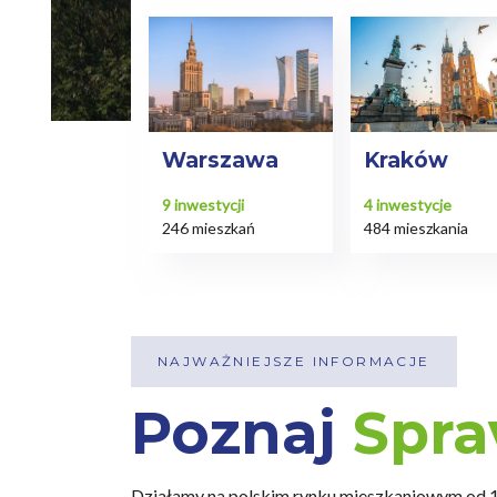
Warszawa
Kraków
9
inwestycji
4
inwestycje
246 mieszkań
484 mieszkania
NAJWAŻNIEJSZE INFORMACJE
Poznaj
Spra
Działamy na polskim rynku mieszkaniowym od 19