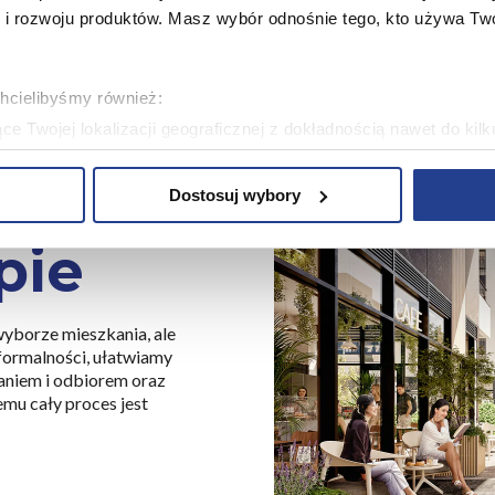
 rozwoju produktów. Masz wybór odnośnie tego, kto używa Twoi
chcielibyśmy również:
e Twojej lokalizacji geograficznej z dokładnością nawet do kil
dzenie, aktywnie analizując charakteryzującego je zbiory danych 
a
Dostosuj wybory
 tego, jak Twoje osobiste dane są przetwarzane oraz ustaw wła
plików cookie możesz zmienić lub wycofać swoją zgodę w dowolne
pie
plików cookie. Wykorzystujemy pliki cookie do spersonalizowania
ciowe i analizować ruch w naszej witrynie. Korzystamy z konw
yborze mieszkania, ale
stasz z naszej witryny, udostępniamy partnerom społecznościo
formalności, ułatwiamy
ą połączyć te informacje z innymi danymi otrzymanymi od Cie
aniem i odbiorem oraz
emu cały proces jest
ą pliki cookie w celach zapewnienia prawidłowego działania Se
a ustawień i wszelkich wyborów dokonywanych w Serwisie, pop