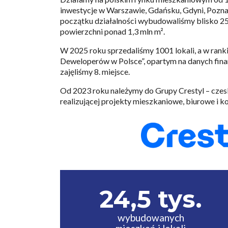
inwestycje w Warszawie, Gdańsku, Gdyni, Pozna
początku działalności wybudowaliśmy blisko 25 t
powierzchni ponad 1,3 mln m².
W 2025 roku sprzedaliśmy 1001 lokali, a w ran
Deweloperów w Polsce”, opartym na danych fin
zajęliśmy 8. miejsce.
Od 2023 roku należymy do Grupy Crestyl – czes
realizującej projekty mieszkaniowe, biurowe i k
24,5 tys.
wybudowanych