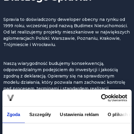
Spravia to doświadczony deweloper obecny na rynku od
1999 roku, wcześniej pod nazwą Budimex Nieruchomości.
Od lat realizujemy projekty mieszkaniowe w największych
aglomeracjach Polski: Warszawie, Poznaniu, Krakowie,
Trójmieście i Wrocławiu.
Naszą wiarygodność budujemy konsekwencją,
odpowiedzialnym podejściem do inwestycji i jakością
zgodną z deklaracją. Opieramy się na sprawdzonym
modelu działania, który pozwala nam zachować kontrolę
nad procesem, terminami i standardem realizacji.
O stabilności Spravii świadczy również kapitał zakładowy
w wysokości 657 333 000 zł. To ważny fundament
Zgoda
Szczegóły
Ustawienia reklam
O plikach c
bezpieczeństwa i przewidywalności dla klientów
podejmujących jedną z najważniejszych decyzji
zakupowych.