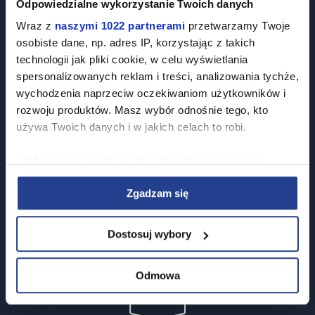
Odpowiedzialne wykorzystanie Twoich danych
Wraz z
naszymi 1022 partnerami
przetwarzamy Twoje
osobiste dane, np. adres IP, korzystając z takich
technologii jak pliki cookie, w celu wyświetlania
spersonalizowanych reklam i treści, analizowania tychże,
wychodzenia naprzeciw oczekiwaniom użytkowników i
rozwoju produktów. Masz wybór odnośnie tego, kto
używa Twoich danych i w jakich celach to robi.
Jeśli wyrazisz na to zgodę, chcielibyśmy również:
Gromadzić dane dotyczące Twojej lokalizacji
Zgadzam się
geograficznej z dokładnością nawet do kilku metrów
Identyfikować Twoje urządzenie, aktywnie analizując
Rzetelność
charakteryzującego je zbiory danych (fingerprinting,
Dostosuj wybory
czyli wirtualny odcisk palca)
Dowiedz się więcej odnośnie tego, jak Twoje osobiste
Odmowa
dane są przetwarzane oraz ustaw własne preferencje w
sekcji szczegółów
. W Deklaracji plików cookie możesz